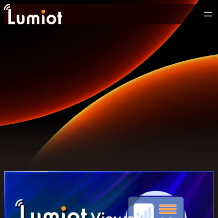
内
容
を
ス
キ
ッ
プ
LumiotのIoTソリューションで
攻めのDXを加速
Lumiotは
旭光電機
が提供するIoTソリューション
さまざまなIoTデバイスをご用意
クラウドアプリケーション開発やデバイスの量産もお任せく
ださい