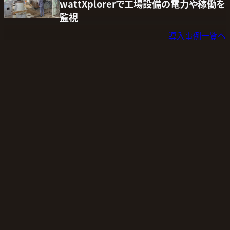
wattXplorerで工場設備の電力や稼働を
監視
導入事例一覧へ
A
bout Lumiot