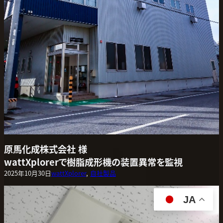
原馬化成株式会社 様
wattXplorerで樹脂成形機の装置異常を監視
2025年10月30日
wattXplorer
, 
自社製品
JA