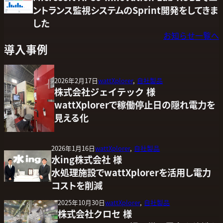
ントランス監視システムのSprint開発をしてきま
した
お知らせ一覧へ
導入事例
2026年2月17日
wattXplorer
, 
自社製品
株式会社ジェイテック 様
wattXplorerで稼働停止日の隠れ電力を
見える化
2026年1月16日
wattXplorer
, 
自社製品
水ing株式会社 様
水処理施設でwattXplorerを活用し電力
コストを削減
2025年10月30日
wattXplorer
, 
自社製品
株式会社クロセ 様